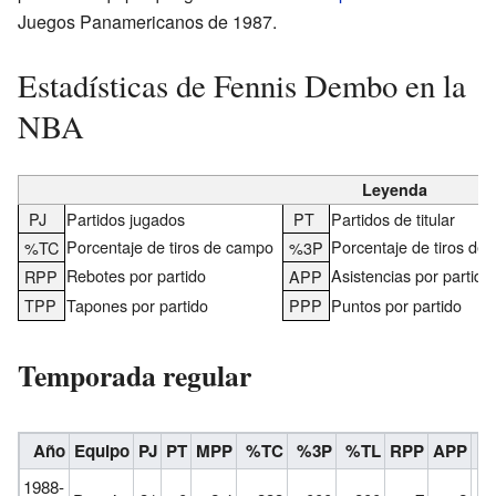
Juegos Panamericanos de 1987.
Estadísticas de Fennis Dembo en la
NBA
Leyenda
PJ
Partidos jugados
PT
Partidos de titular
Porcentaje de tiros de campo
Porcentaje de tiros de 
%TC
%3P
Rebotes por partido
Asistencias por partido
RPP
APP
TPP
Tapones por partido
PPP
Puntos por partido
Temporada regular
Año
Equipo
PJ
PT
MPP
%TC
%3P
%TL
RPP
APP
R
1988-