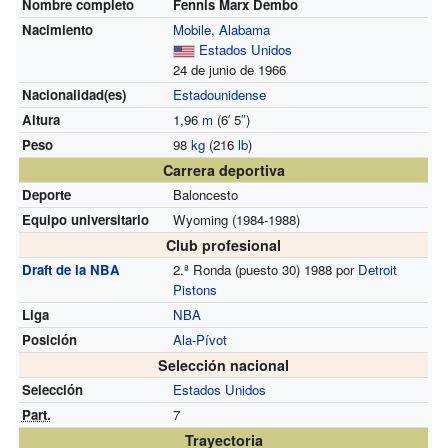
Nombre completo
Fennis Marx Dembo
Nacimiento
Mobile
,
Alabama
Estados Unidos
24 de junio de 1966
Nacionalidad(es)
Estadounidense
Altura
1,96
m
(6
′
5
″
)
Peso
98
kg
(216
lb
)
Carrera deportiva
Deporte
Baloncesto
Equipo universitario
Wyoming (1984-1988)
Club profesional
Draft de la NBA
2.ª Ronda (puesto 30) 1988 por
Detroit
Pistons
Liga
NBA
Posición
Ala-Pívot
Selección nacional
Selección
Estados Unidos
Part.
7
Trayectoria