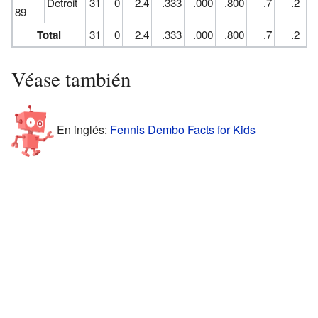
Detroit
31
0
2.4
.333
.000
.800
.7
.2
89
Total
31
0
2.4
.333
.000
.800
.7
.2
Véase también
En inglés:
Fennis Dembo Facts for Kids