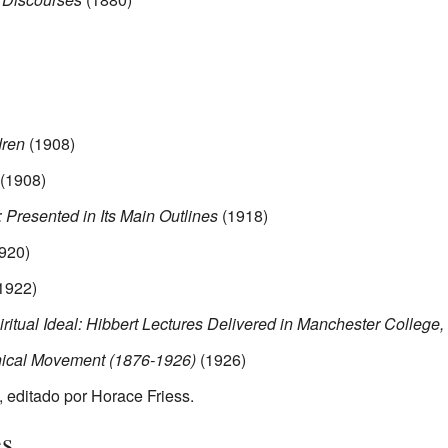
dren
(1908)
(1908)
: Presented in Its Main Outlines
(1918)
920)
1922)
iritual Ideal: Hibbert Lectures Delivered in Manchester College
Ethical Movement (1876-1926)
(1926)
 editado por Horace Friess.
es