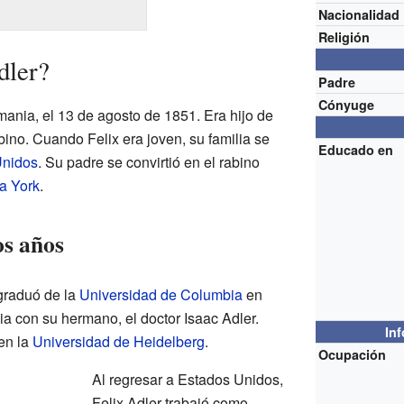
Nacionalidad
Religión
dler?
Padre
Cónyuge
mania, el 13 de agosto de 1851. Era hijo de
ino. Cuando Felix era joven, su familia se
Educado en
Unidos
. Su padre se convirtió en el rabino
a York
.
os años
graduó de la
Universidad de Columbia
en
a con su hermano, el doctor Isaac Adler.
In
 en la
Universidad de Heidelberg
.
Ocupación
Al regresar a Estados Unidos,
Felix Adler trabajó como