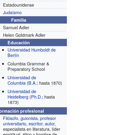
Estadounidense
Judaísmo
Familia
Samuel Adler
Helen Goldmark Adler
Educación
Universidad Humboldt de
Berlín
Columbia Grammar &
Preparatory School
Universidad de
Columbia
(
B.A.
; hasta 1870)
Universidad de
Heidelberg
(
Ph.D.
; hasta
1873)
formación profesional
Filósofo
,
guionista
,
profesor
universitario
,
escritor
,
autor
,
especialista en literatura, líder
espiritual, ético y hombre de