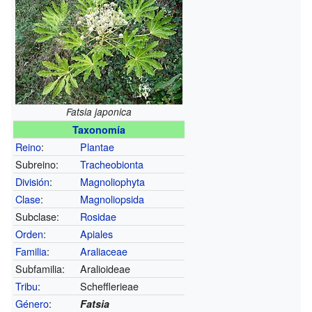
Fatsia japonica
Taxonomía
Reino
:
Plantae
Subreino:
Tracheobionta
División
:
Magnoliophyta
Clase
:
Magnoliopsida
Subclase:
Rosidae
Orden
:
Apiales
Familia
:
Araliaceae
Subfamilia:
Aralioideae
Tribu
:
Schefflerieae
Género
:
Fatsia