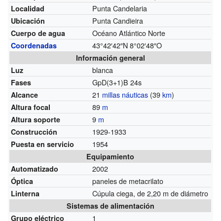
Punta Candelaria
Localidad
Punta Candieira
Ubicación
Océano Atlántico Norte
Cuerpo de agua
43°42′42″N
8°02′48″O
Coordenadas
Información general
blanca
Luz
GpD(3+1)B 24s
Fases
21
millas náuticas
(39
km
)
Alcance
89
m
Altura focal
9
m
Altura soporte
1929-1933
Construcción
1954
Puesta en servicio
Equipamiento
2002
Automatizado
paneles de metacrilato
Óptica
Cúpula ciega, de 2,20 m de diámetro
Linterna
Sistemas de alimentación
1
Grupo eléctrico