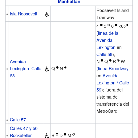
Manhattan
Roosevelt Island
Isla Roosevelt
Tramway
4
5
6
<6>
(
línea de la
Avenida
Lexington
en
Calle 59
),
Avenida
N
Q
R
W
Lexington–Calle
Q
N
(
línea Broadway
63
en
Avenida
Lexington / Calle
59
); fuera del
sistema de
transferencia del
MetroCard
Calle 57
Calles 47 y 50–
Rockefeller
B
D
M