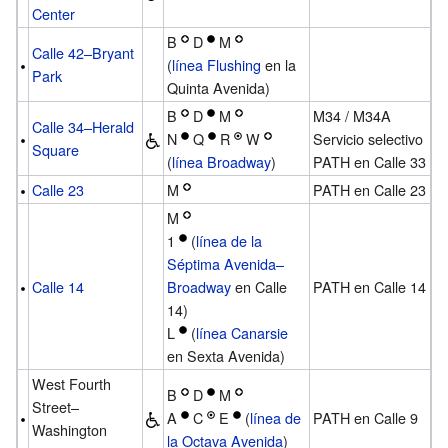
Center
B
D
M
Calle 42–Bryant
(
línea Flushing
en la
Park
Quinta Avenida)
B
D
M
M34 / M34A
Calle 34–Herald
N
Q
R
W
Servicio selectivo
Square
(
línea Broadway
)
PATH en Calle 33
Calle 23
M
PATH en Calle 23
M
1
(
línea de la
Séptima Avenida–
Calle 14
Broadway
en Calle
PATH en Calle 14
14)
L
(
línea Canarsie
en Sexta Avenida)
West Fourth
B
D
M
Street–
A
C
E
(
línea de
PATH en Calle 9
Washington
la Octava Avenida
)