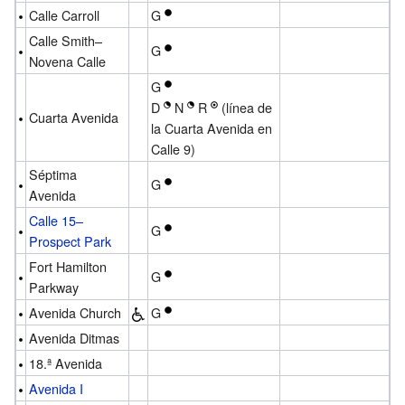
Calle Carroll
G
Calle Smith–
G
Novena Calle
G
D
N
R
(línea de
Cuarta Avenida
la Cuarta Avenida en
Calle 9)
Séptima
G
Avenida
Calle 15–
G
Prospect Park
Fort Hamilton
G
Parkway
Avenida Church
G
Avenida Ditmas
18.ª Avenida
Avenida I