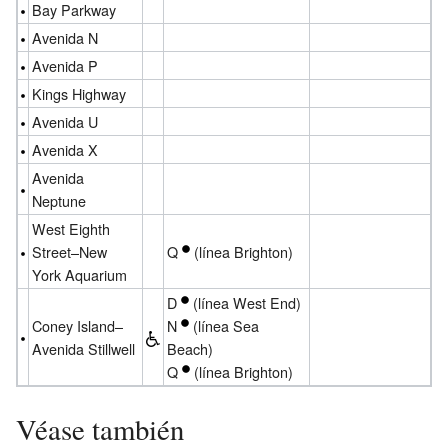
Bay Parkway
Avenida N
Avenida P
Kings Highway
Avenida U
Avenida X
Avenida
Neptune
West Eighth
Street–New
Q
(línea Brighton)
York Aquarium
D
(línea West End)
Coney Island–
N
(línea Sea
Avenida Stillwell
Beach)
Q
(línea Brighton)
Véase también