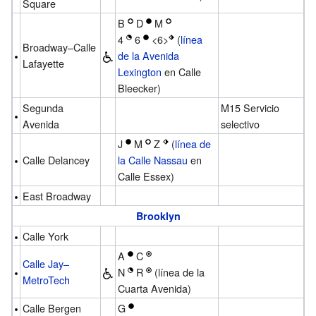
Square
B
D
M
4
6
<6>
(
línea
Broadway–Calle
de la Avenida
Lafayette
Lexington
en Calle
Bleecker)
Segunda
M15 Servicio
Avenida
selectivo
J
M
Z
(
línea de
Calle Delancey
la Calle Nassau
en
Calle Essex)
East Broadway
Brooklyn
Calle York
A
C
Calle Jay–
N
R
(línea de la
MetroTech
Cuarta Avenida)
Calle Bergen
G