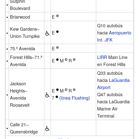
Sutphin
Boulevard
Briarwood
E
Q10 autobús
Kew Gardens–
E
hacia
Aeropuerto
Union Turnpike
Int. JFK
75.ª Avenida
E
Forest Hills–71.ª
LIRR
Main Line
E
M
R
Avenida
en Forest Hills
Q33 autobús
hacia
LaGuardia
Jackson
Airport
Heights–
E
M
R
Q47 autobús
Avenida
7
(
línea Flushing
)
hacia LaGuardia
Roosevelt
Marine Air
Terminal
Calle 21–
Queensbridge