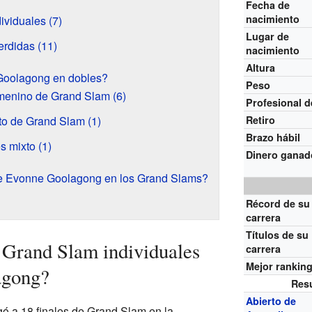
Fecha de
nacimiento
dividuales (7)
Lugar de
erdidas (11)
nacimiento
Altura
Goolagong en dobles?
Peso
emenino de Grand Slam (6)
Profesional 
to de Grand Slam (1)
Retiro
Brazo hábil
s mixto (1)
Dinero ganad
de Evonne Goolagong en los Grand Slams?
Récord de su
carrera
Títulos de su
e Grand Slam individuales
carrera
Mejor rankin
agong?
Res
Abierto de
 a 18 finales de Grand Slam en la