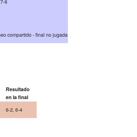
 7-6
eo compartido - final no jugada
Resultado
en la final
6-2, 6-4