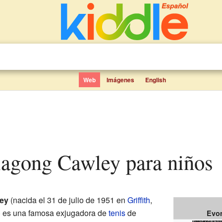
Web
Imágenes
English
lagong Cawley para niños
ey
(nacida el 31 de julio de 1951 en
Griffith
,
) es una famosa exjugadora de
tenis
de
Evo