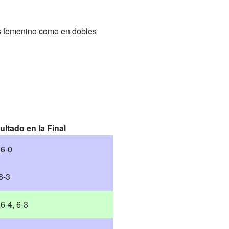
es femenino como en dobles
ltado en la Final
 6-0
6-3
 6-4, 6-3