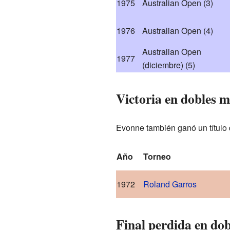
1975
Australian Open
(3)
1976
Australian Open
(4)
Australian Open
1977
(diciembre)
(5)
Victoria en dobles 
Evonne también ganó un título
Año
Torneo
1972
Roland Garros
Final perdida en dob