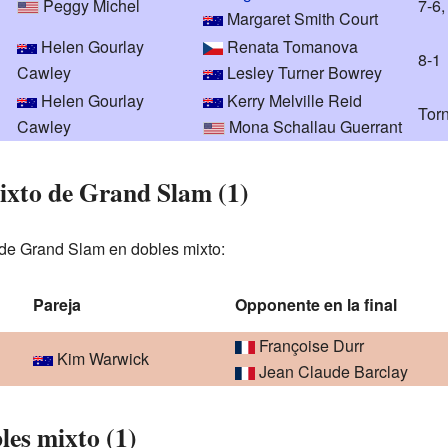
Peggy Michel
7-6,
Margaret Smith Court
Helen Gourlay
Renata Tomanova
8-1
Cawley
Lesley Turner Bowrey
Helen Gourlay
Kerry Melville Reid
Torn
Cawley
Mona Schallau Guerrant
mixto de Grand Slam (1)
 de Grand Slam en dobles mixto:
Pareja
Opponente en la final
Françoise Durr
Kim Warwick
Jean Claude Barclay
les mixto (1)