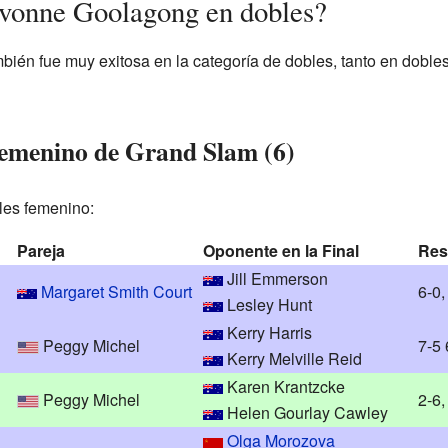
Evonne Goolagong en dobles?
én fue muy exitosa en la categoría de dobles, tanto en dobl
 femenino de Grand Slam (6)
bles femenino:
Pareja
Oponente en la Final
Resu
Jill Emmerson
Margaret Smith Court
6-0,
Lesley Hunt
Kerry Harris
Peggy Michel
7-5 
Kerry Melville Reid
Karen Krantzcke
Peggy Michel
2-6,
Helen Gourlay Cawley
Olga Morozova