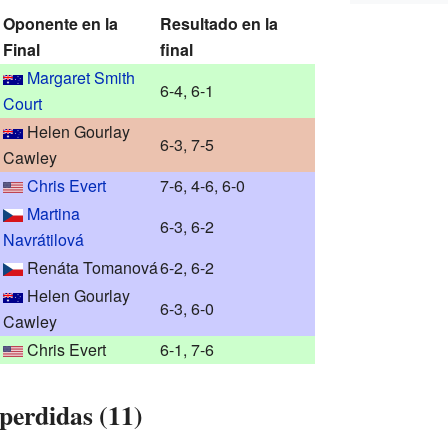
Oponente en la
Resultado en la
Final
final
Margaret Smith
6-4, 6-1
Court
Helen Gourlay
6-3, 7-5
Cawley
Chris Evert
7-6, 4-6, 6-0
Martina
6-3, 6-2
Navrátilová
Renáta Tomanová
6-2, 6-2
Helen Gourlay
6-3, 6-0
Cawley
Chris Evert
6-1, 7-6
 perdidas (11)