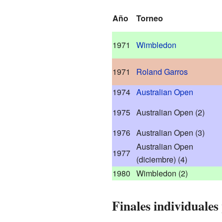
Año
Torneo
1971
Wimbledon
1971
Roland Garros
1974
Australian Open
1975
Australian Open
(2)
1976
Australian Open
(3)
Australian Open
1977
(diciembre)
(4)
1980
Wimbledon
(2)
Finales individuales