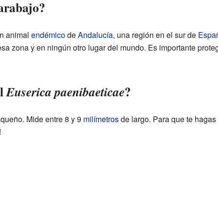
carabajo?
n animal
endémico
de
Andalucía
, una región en el sur de
Espa
esa zona y en ningún otro lugar del mundo. Es importante prote
el
?
Euserica paenibaeticae
equeño. Mide entre 8 y 9
milímetros
de largo. Para que te hagas
!