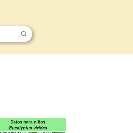
Datos para niños
Eucalyptus virides