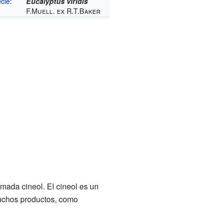
cie
:
Eucalyptus viridis
F.Muell. ex R.T.Baker
mada cineol. El cineol es un
muchos productos, como