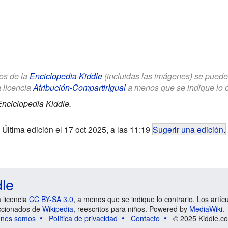
los de la
Enciclopedia Kiddle
(incluidas las imágenes) se puede u
a licencia
Atribución-CompartirIgual
a menos que se indique lo con
nciclopedia Kiddle.
Última edición el 17 oct 2025, a las 11:19
Sugerir una edición
.
dle
a licencia
CC BY-SA 3.0
, a menos que se indique lo contrario. Los artíc
ccionados de
Wikipedia
, reescritos para niños. Powered by
MediaWiki
.
énes somos
Política de privacidad
Contacto
© 2025 Kiddle.co