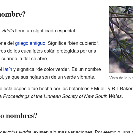
 nombre?
viridis
tiene un significado especial.
ene del
griego antiguo
. Significa "bien cubierto".
ores de los eucaliptos están protegidas por una
cuando la flor se abre.
el
latín
y significa "de color verde". Es un nombre
l, ya que sus hojas son de un verde vibrante.
Vista de la pl
de esta especie fue hecha por los botánicos F.Muell. y R.T.Bake
da
Proceedings of the Linnean Society of New South Wales
.
 o nombres?
calyptus viridis
, existen algunas variaciones. Por ejemplo, una