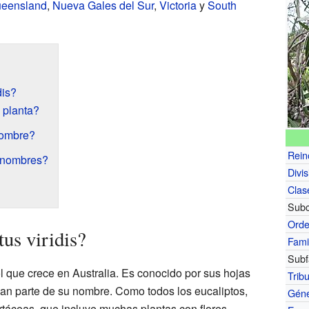
eensland
,
Nueva Gales del Sur
,
Victoria
y
South
dis?
 planta?
nombre?
Rein
o nombres?
Divis
Clas
Subc
Ord
us viridis?
Fami
Subf
l que crece en Australia. Es conocido por sus hojas
Trib
dan parte de su nombre. Como todos los eucaliptos,
Gén
irtáceas, que incluye muchas plantas con flores.