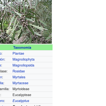
Taxonomía
o
:
Plantae
ión
:
Magnoliophyta
e
:
Magnoliopsida
lase:
Rosidae
en
:
Myrtales
lia
:
Myrtaceae
amilia:
Myrtoideae
u
:
Eucalypteae
ero
:
Eucalyptus