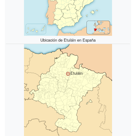
Ubicación de Etuláin en España
Etuláin