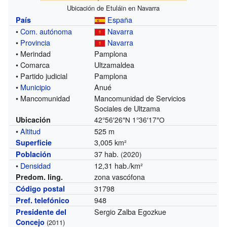
Ubicación de Etuláin en Navarra
España
País
•
Com. autónoma
Navarra
•
Provincia
Navarra
• Merindad
Pamplona
• Comarca
Ultzamaldea
• Partido judicial
Pamplona
•
Municipio
Anué
• Mancomunidad
Mancomunidad de Servicios
Sociales de Ultzama
Ubicación
42°56′26″N
1°36′17″O
•
Altitud
525 m
3,005 km²
Superficie
37 hab.
Población
(2020)
•
Densidad
12,31 hab./km²
zona vascófona
Predom. ling.
31798
Código postal
948
Pref. telefónico
Sergio Zalba Egozkue
Presidente del
Concejo
(2011)