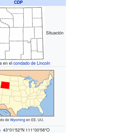
CDP
Situación
a en el
condado de Lincoln
ado de
Wyoming
en EE. UU.
43°01′52″N
111°00′58″O
s