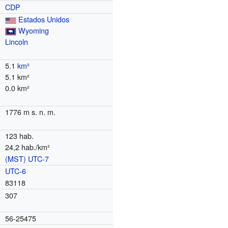
CDP
Estados Unidos
Wyoming
Lincoln
5.1
km²
5.1 km²
0.0 km²
1776 m s. n. m.
123 hab.
24,2 hab./km²
(MST)
UTC-7
o
UTC-6
83118
307
56-25475