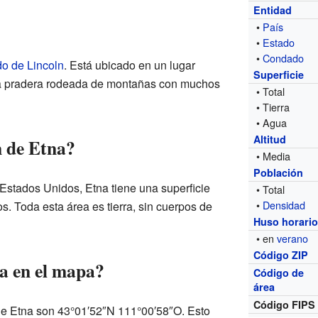
Entidad
•
País
•
Estado
•
Condado
o de Lincoln
. Está ubicado en un lugar
Superficie
na pradera rodeada de montañas con muchos
• Total
• Tierra
• Agua
Altitud
n de Etna?
• Media
Población
Estados Unidos, Etna tiene una superficie
• Total
•
Densidad
s. Toda esta área es tierra, sin cuerpos de
Huso horari
• en
verano
Código ZIP
a en el mapa?
Código de
área
Código FIPS
e Etna son 43°01′52″N 111°00′58″O. Esto