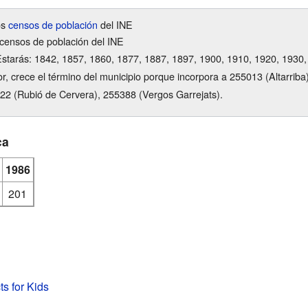
os
censos de población
del INE
censos de población del INE
tarás: 1842, 1857, 1860, 1877, 1887, 1897, 1900, 1910, 1920, 1930,
or, crece el término del municipio porque incorpora a 255013 (Altarrib
22 (Rubió de Cervera), 255388 (Vergos Garrejats).
ca
1986
201
ts for Kids