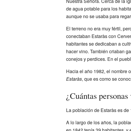
Nuestra Señora. Cerca de la ig
de agua potable para los habita
aunque no se usaba para regar
El terreno no era muy fértil, p
conectaban Estaràs con Cerver
habitantes se dedicaban a cult
hacer vino. También criaban gan
conejos y perdices. En el pueb
Hacia el año 1982, el nombre o
Estaràs
, que es como se conoc
¿Cuántas personas 
La población de Estaràs es de 
A lo largo de los años, la pobl
en 1842 tenía 39 habitantes, y