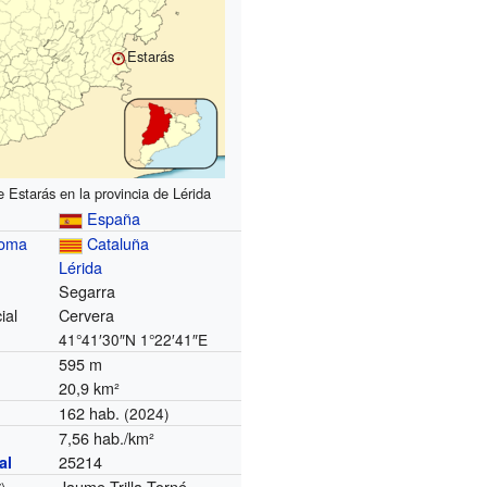
Estarás
 Estarás en la provincia de Lérida
España
noma
Cataluña
Lérida
Segarra
ial
Cervera
41°41′30″N
1°22′41″E
595 m
20,9 km²
162 hab.
(2024)
7,56 hab./km²
25214
al
Jaume Trilla Torné