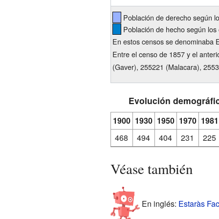
Población de derecho según l
Población de hecho según los 
En estos censos se denominaba Es
Entre el censo de 1857 y el anteri
(Gaver), 255221 (Malacara), 2553
Evolución demográfi
1900
1930
1950
1970
1981
468
494
404
231
225
Véase también
En inglés:
Estaràs Fac