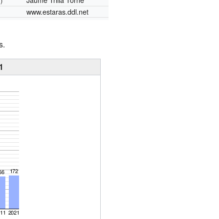
)
www.estaras.ddl.net
s.
1