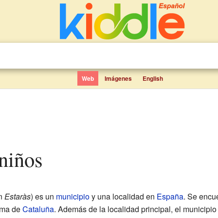
Web
Imágenes
English
 niños
án
Estaràs
) es un
municipio
y una localidad en
España
. Se encu
oma de
Cataluña
. Además de la localidad principal, el municipi