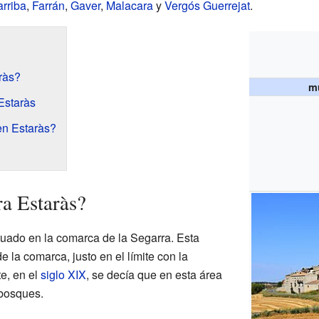
arriba
,
Farrán
,
Gaver
,
Malacara
y
Vergós Guerrejat
.
ràs?
mu
 Estaràs
en Estaràs?
a Estaràs?
tuado en la comarca de la Segarra. Esta
e la comarca, justo en el límite con la
e, en el
siglo XIX
, se decía que en esta área
bosques.