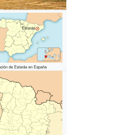
Estarás
ación de Estarás en España