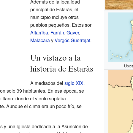
Además de la localidad
principal de Estaràs, el
municipio incluye otros
pueblos pequeños. Estos son
Altarriba
,
Farrán
,
Gaver
,
Malacara
y
Vergós Guerrejat
.
Un vistazo a la
historia de Estaràs
Ubic
A mediados del
siglo XIX
,
on solo 39 habitantes. En esa época, se
 llano, donde el viento soplaba
te. Aunque el clima era un poco frío, se
s y una iglesia dedicada a la Asunción de