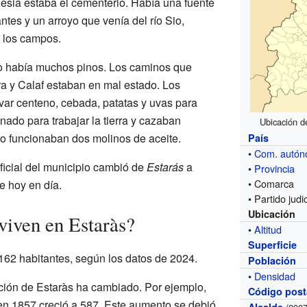
lesia estaba el cementerio. Había una fuente
ntes y un arroyo que venía del río Sio,
 los campos.
ero había muchos pinos. Los caminos que
a y Calaf estaban en mal estado. Los
ivar centeno, cebada, patatas y uvas para
ado para trabajar la tierra y cazaban
Ubicación de
lo funcionaban dos molinos de aceite.
País
•
Com. autó
ficial del municipio cambió de
Estarás
a
•
Provincia
• Comarca
e hoy en día.
• Partido judic
Ubicación
viven en Estaràs?
•
Altitud
Superficie
162 habitantes, según los datos de 2024.
Población
•
Densidad
ación de Estaràs ha cambiado. Por ejemplo,
Código post
 en 1857 creció a 587. Este aumento se debió