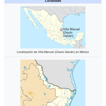
Localidad
Villa Manuel
(Úrsulo
Galván)
Localización de Villa Manuel (Úrsulo Galván) en México