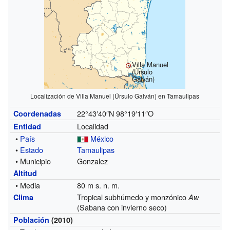
Villa Manuel
(Úrsulo
Galván)
Localización de Villa Manuel (Úrsulo Galván) en Tamaulipas
22°43′40″N
98°19′11″O
Coordenadas
Localidad
Entidad
•
País
México
•
Estado
Tamaulipas
• Municipio
Gonzalez
Altitud
• Media
80 m s. n. m.
Tropical subhúmedo y monzónico
Clima
Aw
(Sabana con invierno seco)
Población
(2010)