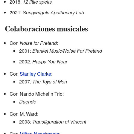
2018:
12 little spells
2021:
Songwrights Apothecary Lab
Colaboraciones musicales
Con
Noise for Pretend
:
2001:
Blanket Music/Noise For Pretend
2002:
Happy You Near
Con
Stanley Clarke
:
2007:
The Toys of Men
Con Nando Michelin Trio:
Duende
Con M. Ward:
2003:
Transfiguration of Vincent
Con
Milton Nascimento
: