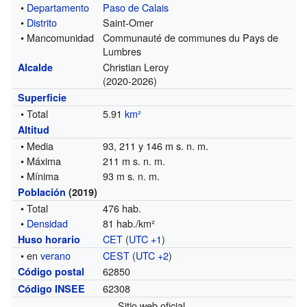
•
Departamento
Paso de Calais
•
Distrito
Saint-Omer
• Mancomunidad
Communauté de communes du Pays de
Lumbres
Christian Leroy
Alcalde
(2020-2026)
Superficie
• Total
5.91
km²
Altitud
• Media
93, 211 y 146 m s. n. m.
• Máxima
211 m s. n. m.
• Mínima
93 m s. n. m.
Población
(2019)
• Total
476 hab.
•
Densidad
81 hab./km²
CET
(
UTC +1
)
Huso horario
• en
verano
CEST
(
UTC +2
)
62850
Código postal
62308
Código INSEE
Sitio web oficial