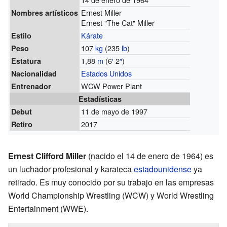
Ernest Miller
Nombres artísticos
Ernest "The Cat" Miller
Kárate
Estilo
107
kg
(235
lb
)
Peso
1,88
m
(6
′
2
″
)
Estatura
Estados Unidos
Nacionalidad
WCW Power Plant
Entrenador
Estadísticas
11 de mayo de 1997
Debut
2017
Retiro
Ernest Clifford Miller
(nacido el 14 de enero de 1964) es
un luchador profesional y karateca
estadounidense
ya
retirado. Es muy conocido por su trabajo en las empresas
World Championship Wrestling (WCW) y World Wrestling
Entertainment (WWE).