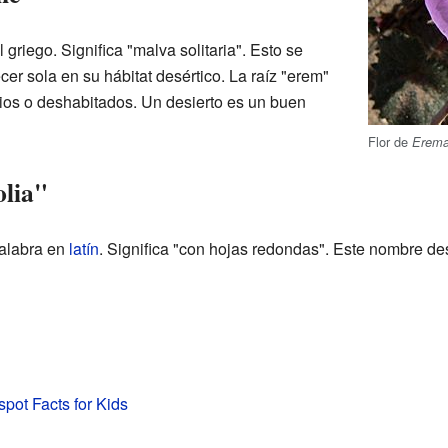
 griego. Significa "malva solitaria". Esto se
ecer sola en su hábitat desértico. La raíz "erem"
rios o deshabitados. Un desierto es un buen
Flor de
Eremal
olia"
alabra en
latín
. Significa "con hojas redondas". Este nombre de
spot Facts for Kids