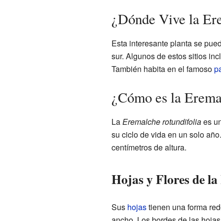
¿Dónde Vive la Ere
Esta interesante planta se pue
sur. Algunos de estos sitios in
También habita en el famoso
pa
¿Cómo es la Eremal
La
Eremalche rotundifolia
es un
su ciclo de vida en un solo año
centímetros de altura.
Hojas y Flores de la
Sus
hojas
tienen una forma red
ancho. Los bordes de las hoja