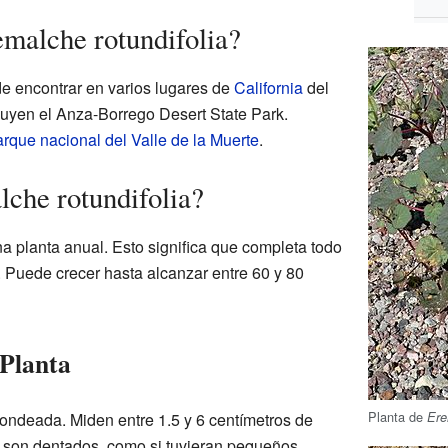
malche rotundifolia?
de encontrar en varios lugares de
California
del
cluyen el Anza-Borrego Desert State Park.
rque nacional del Valle de la Muerte
.
che rotundifolia?
a planta anual. Esto significa que completa todo
. Puede crecer hasta alcanzar entre 60 y 80
 Planta
Planta de
Ere
ondeada. Miden entre 1.5 y 6 centímetros de
s son dentados, como si tuvieran pequeños