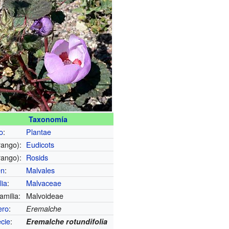
Taxonomía
o
:
Plantae
rango):
Eudicots
rango):
Rosids
en
:
Malvales
lia
:
Malvaceae
amilia:
Malvoideae
ero
:
Eremalche
cie
:
Eremalche rotundifolia