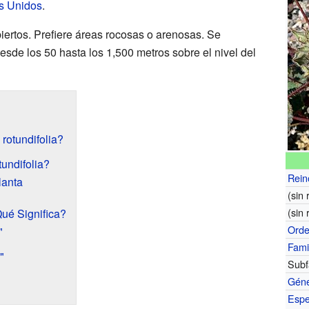
s Unidos
.
iertos. Prefiere áreas rocosas o arenosas. Se
esde los 50 hasta los 1,500 metros sobre el nivel del
rotundifolia?
undifolia?
Rein
lanta
(sin 
(sin 
ué Significa?
Ord
"
Fami
"
Subf
Gén
Espe