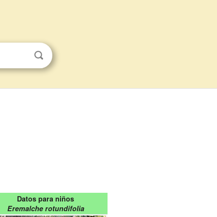
Datos para niños
Eremalche rotundifolia