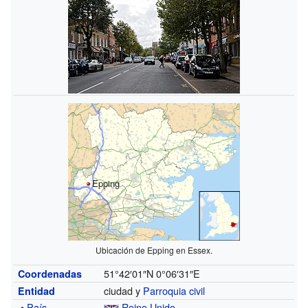
Epping
Ubicación de Epping en Essex.
51°42′01″N
0°06′31″E
Coordenadas
ciudad y
Parroquia civil
Entidad
•
País
Reino Unido