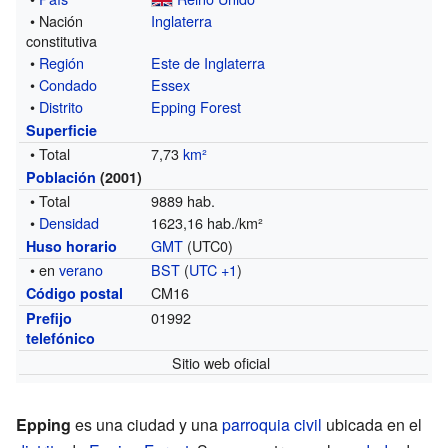
• Nación
Inglaterra
constitutiva
•
Región
Este de Inglaterra
•
Condado
Essex
•
Distrito
Epping Forest
Superficie
• Total
7,73
km²
Población
(2001)
• Total
9889 hab.
•
Densidad
1623,16 hab./km²
GMT
(UTC0)
Huso horario
• en
verano
BST
(
UTC +1
)
CM16
Código postal
01992
Prefijo
telefónico
Sitio web oficial
Epping
es una ciudad y una
parroquia civil
ubicada en el