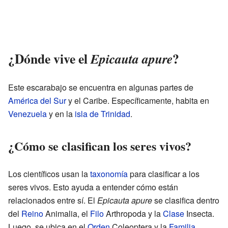
¿Dónde vive el
?
Epicauta apure
Este escarabajo se encuentra en algunas partes de
América del Sur
y el Caribe. Específicamente, habita en
Venezuela
y en la
isla de Trinidad
.
¿Cómo se clasifican los seres vivos?
Los científicos usan la
taxonomía
para clasificar a los
seres vivos. Esto ayuda a entender cómo están
relacionados entre sí. El
Epicauta apure
se clasifica dentro
del
Reino
Animalia, el
Filo
Arthropoda y la
Clase
Insecta.
Luego, se ubica en el
Orden
Coleoptera y la
Familia