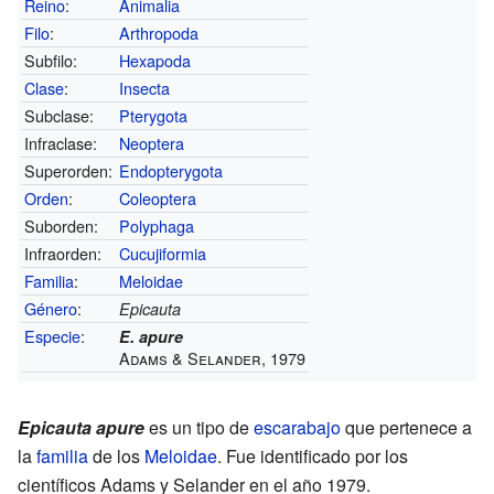
Reino
:
Animalia
Filo
:
Arthropoda
Subfilo:
Hexapoda
Clase
:
Insecta
Subclase:
Pterygota
Infraclase:
Neoptera
Superorden:
Endopterygota
Orden
:
Coleoptera
Suborden:
Polyphaga
Infraorden:
Cucujiformia
Familia
:
Meloidae
Género
:
Epicauta
Especie
:
E. apure
Adams & Selander, 1979
Epicauta apure
es un tipo de
escarabajo
que pertenece a
la
familia
de los
Meloidae
. Fue identificado por los
científicos Adams y Selander en el año 1979.