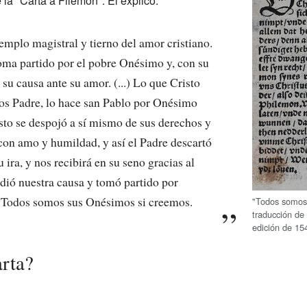
e la "Carta a Filemón". Él explicó:
jemplo magistral y tierno del amor cristiano.
ma partido por el pobre Onésimo y, con su
su causa ante su amor. (...) Lo que Cristo
ios Padre, lo hace san Pablo por Onésimo
sto se despojó a sí mismo de sus derechos y
con amo y humildad, y así el Padre descartó
ira, y nos recibirá en su seno gracias al
ndió nuestra causa y tomó partido por
 Todos somos sus Onésimos si creemos.
"Todos somos 
traducción de
edición de 15
arta?