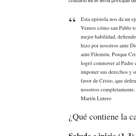
cristiano es el tema principal d
Esta epístola nos da un e
Vemos cómo san Pablo to
mejor habilidad, defiende 
hizo por nosotros ante D
ante Filemón. Porque Cri
logró conmover al Padre 
imponer sus derechos y su 
favor de Cristo, que defe
nosotros completamente.
Martín Lutero
¿Qué contiene la c
Saludo e inicio (1-3)