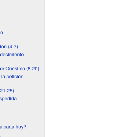
do
ión (4-7)
adecimiento
por Onésimo (8-20)
la petición
(21-25)
espedida
a carta hoy?