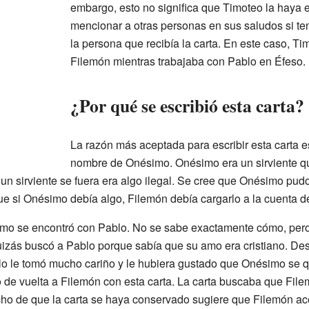
embargo, esto no significa que Timoteo la haya e
mencionar a otras personas en sus saludos si te
la persona que recibía la carta. En este caso, T
Filemón mientras trabajaba con Pablo en Éfeso.
¿Por qué se escribió esta carta?
La razón más aceptada para escribir esta carta e
nombre de Onésimo. Onésimo era un sirviente qu
un sirviente se fuera era algo ilegal. Se cree que Onésimo pud
que si Onésimo debía algo, Filemón debía cargarlo a la cuenta d
mo se encontró con Pablo. No se sabe exactamente cómo, pero
uizás buscó a Pablo porque sabía que su amo era cristiano. De
lo le tomó mucho cariño y le hubiera gustado que Onésimo se 
o de vuelta a Filemón con esta carta. La carta buscaba que Fil
ho de que la carta se haya conservado sugiere que Filemón ace