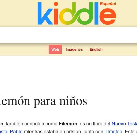
Web
Imágenes
English
Filemón para niños
ón
, también conocida como
Filemón
, es un libro del
Nuevo Test
stol Pablo
mientras estaba en prisión, junto con
Timoteo
. Esta