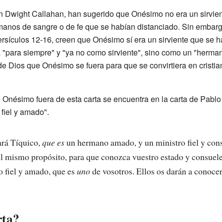
n Dwight Callahan, han sugerido que Onésimo no era un sirvie
manos de sangre o de fe que se habían distanciado. Sin embargo
sículos 12-16, creen que Onésimo sí era un sirviente que se ha
a "para siempre" y "ya no como sirviente", sino como un "herm
 de Dios que Onésimo se fuera para que se convirtiera en cristi
 Onésimo fuera de esta carta se encuentra en la carta de Pablo
fiel y amado".
ará Tíquico,
que es
un hermano amado, y un ministro fiel y cons
el mismo propósito, para que conozca vuestro estado y consuel
 fiel y amado, que es
uno
de vosotros. Ellos os darán a conocer
rta?