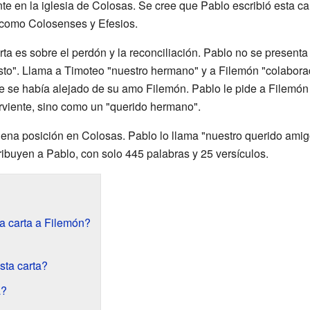
e en la iglesia de Colosas. Se cree que Pablo escribió esta car
 como Colosenses y Efesios.
rta es sobre el perdón y la reconciliación. Pablo no se present
sto". Llama a Timoteo "nuestro hermano" y a Filemón "colaborad
e se había alejado de su amo Filemón. Pablo le pide a Filemó
irviente, sino como un "querido hermano".
uena posición en Colosas. Pablo lo llama "nuestro querido amigo
tribuyen a Pablo, con solo 445 palabras y 25 versículos.
a carta a Filemón?
sta carta?
a?