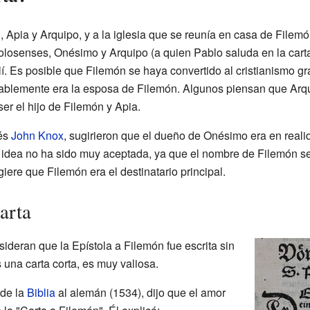
n, Apia y Arquipo, y a la iglesia que se reunía en casa de Filem
Colosenses, Onésimo y Arquipo (a quien Pablo saluda en la car
í. Es posible que Filemón se haya convertido al cristianismo gra
ablemente era la esposa de Filemón. Algunos piensan que Arqu
er el hijo de Filemón y Apia.
cés
John Knox
, sugirieron que el dueño de Onésimo era en realid
ta idea no ha sido muy aceptada, ya que el nombre de Filemón s
ugiere que Filemón era el destinatario principal.
arta
ideran que la Epístola a Filemón fue escrita sin
 una carta corta, es muy valiosa.
 de la
Biblia
al alemán (1534), dijo que el amor