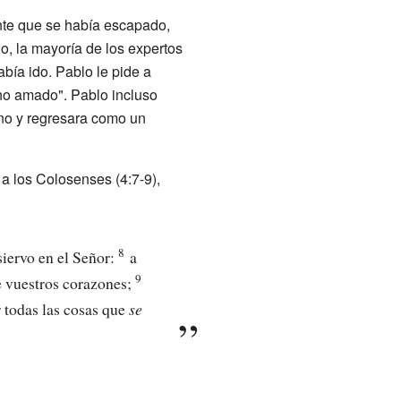
nte que se había escapado,
, la mayoría de los expertos
bía ido. Pablo le pide a
ano amado". Pablo incluso
ano y regresara como un
 a los Colosenses (4:7-9),
8
iervo en el Señor:
a
9
e vuestros corazones;
 todas las cosas que
se