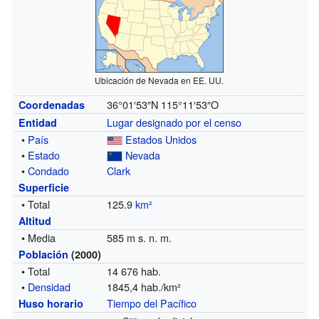
Ubicación de Nevada en EE. UU.
36°01′53″N
115°11′53″O
Coordenadas
Lugar designado por el censo
Entidad
•
País
Estados Unidos
•
Estado
Nevada
•
Condado
Clark
Superficie
• Total
125.9
km²
Altitud
• Media
585 m s. n. m.
Población
(2000)
• Total
14 676 hab.
•
Densidad
1845,4 hab./km²
Tiempo del Pacífico
Huso horario