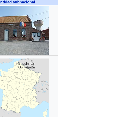
ntidad subnacional
Enquin-lez-
Guinegatte