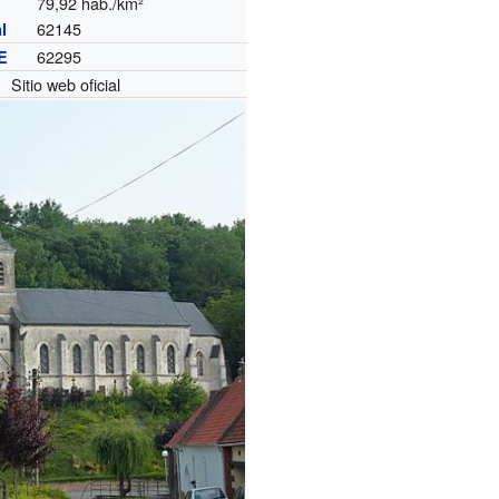
79,92 hab./km²
62145
l
62295
E
Sitio web oficial