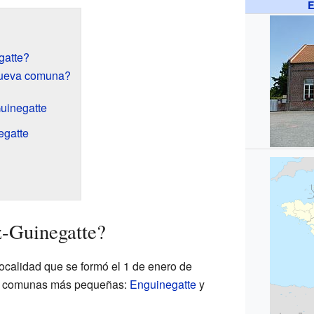
E
gatte?
nueva comuna?
uinegatte
egatte
z-Guinegatte?
ocalidad que se formó el 1 de enero de
os comunas más pequeñas:
Enguinegatte
y