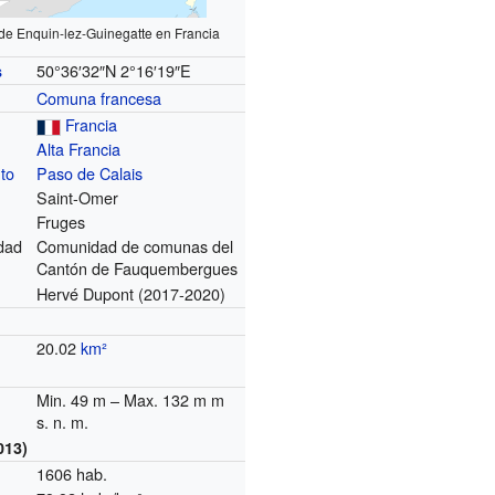
de Enquin-lez-Guinegatte en Francia
50°36′32″N
2°16′19″E
s
Comuna francesa
Francia
Alta Francia
to
Paso de Calais
Saint-Omer
Fruges
dad
Comunidad de comunas del
Cantón de Fauquembergues
Hervé Dupont (2017-2020)
20.02
km²
Min. 49 m – Max. 132 m m
s. n. m.
013)
1606 hab.