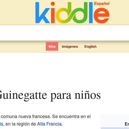
Web
Imágenes
English
Guinegatte para niños
 comuna nueva francesa. Se encuentra en el
is
, en la región de
Alta Francia
.
En