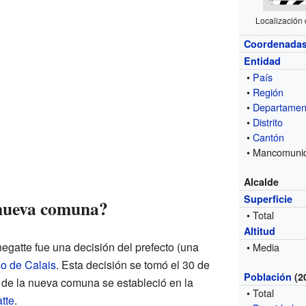
Localización 
Coordenada
Entidad
•
País
•
Región
•
Departamen
•
Distrito
•
Cantón
• Mancomuni
Alcalde
Superficie
 nueva comuna?
• Total
Altitud
egatte fue una decisión del prefecto (una
• Media
o de Calais
. Esta decisión se tomó el 30 de
Población
(2
 de la nueva comuna se estableció en la
• Total
tte
.