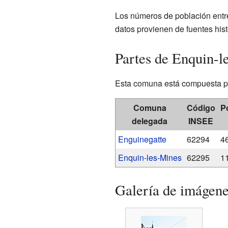
Los números de población entr
datos provienen de fuentes hi
Partes de Enquin-l
Esta comuna está compuesta po
Comuna
Código
P
delegada
INSEE
Enguinegatte
62294
4
Enquin-les-Mines
62295
1
Galería de imágen