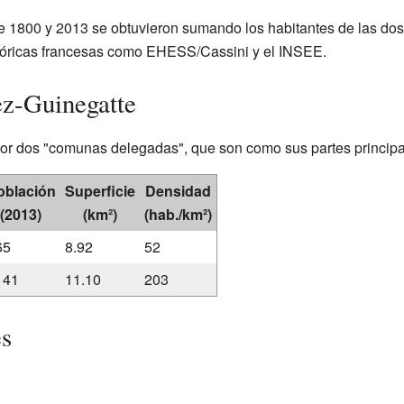
e 1800 y 2013 se obtuvieron sumando los habitantes de las dos
stóricas francesas como EHESS/Cassini y el INSEE.
ez-Guinegatte
r dos "comunas delegadas", que son como sus partes principa
oblación
Superficie
Densidad
(2013)
(km²)
(hab./km²)
65
8.92
52
141
11.10
203
es