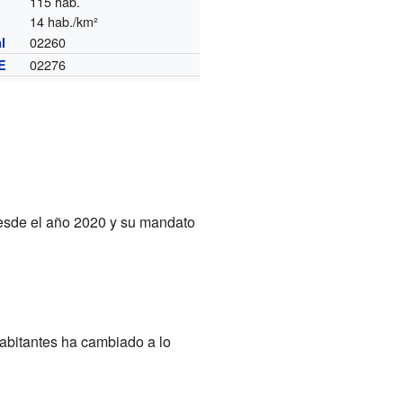
115 hab.
14 hab./km²
02260
l
02276
E
 desde el año 2020 y su mandato
habitantes ha cambiado a lo