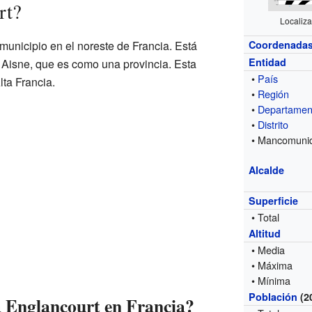
rt?
Localiza
municipio en el noreste de Francia. Está
Coordenada
Entidad
Aisne, que es como una provincia. Esta
•
País
lta Francia.
•
Región
•
Departamen
•
Distrito
• Mancomuni
Alcalde
Superficie
• Total
Altitud
• Media
• Máxima
• Mínima
Población
(2
 Englancourt en Francia?