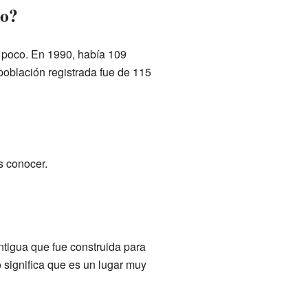
po?
n poco. En 1990, había 109
 población registrada fue de 115
s conocer.
antigua que fue construida para
 significa que es un lugar muy