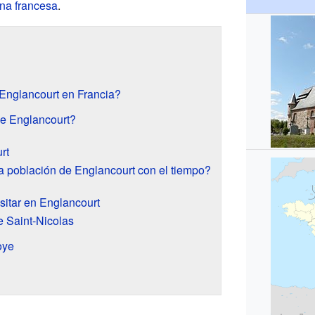
na francesa
.
Englancourt en Francia?
de Englancourt?
rt
 población de Englancourt con el tiempo?
sitar en Englancourt
de Saint-Nicolas
oye