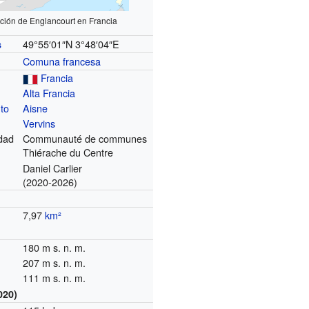
ción de Englancourt en Francia
49°55′01″N
3°48′04″E
s
Comuna francesa
Francia
Alta Francia
to
Aisne
Vervins
dad
Communauté de communes
Thiérache du Centre
Daniel Carlier
(2020-2026)
7,97
km²
180 m s. n. m.
207 m s. n. m.
111 m s. n. m.
020)