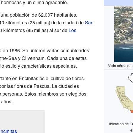
s hermosas y un clima agradable.
a una población de 62.007 habitantes.
0 kilómetros (25 millas) de la ciudad de
San
 kilómetros (95 millas) al sur de
Los
ó en 1986. Se unieron varias comunidades:
y-the-Sea y Olivenhain. Cada una de estas
 estilo y características especiales.
Vista aérea de
nte en Encinitas es el cultivo de flores.
r las flores de Pascua. La ciudad es
co personas. Estos miembros son elegidos
 años.
Ubicación de En
e
ncinitas