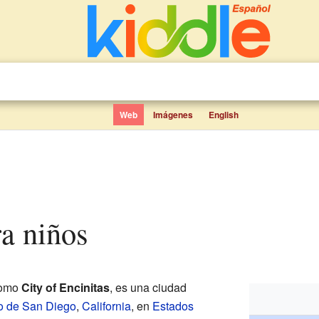
Web
Imágenes
English
ra niños
como
City of Encinitas
, es una ciudad
 de San Diego
,
California
, en
Estados