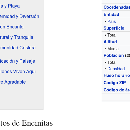
ia y Playa
Coordenada
Entidad
rnidad y Diversión
•
País
con Encanto
Superficie
• Total
ural y Tranquila
Altitud
Comunidad Costera
• Media
Población
(2
icación y Paisaje
• Total
•
Densidad
uiénes Viven Aquí
Huso horari
re Agradable
Código ZIP
Código de ár
tos de Encinitas