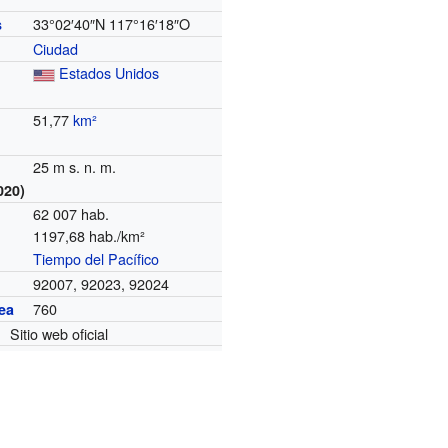
33°02′40″N
117°16′18″O
s
Ciudad
Estados Unidos
51,77
km²
25 m s. n. m.
020)
62 007 hab.
1197,68 hab./km²
Tiempo del Pacífico
o
92007, 92023, 92024
760
ea
Sitio web oficial