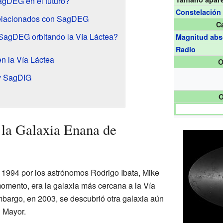
agDEG en el futuro?
Constelación
relacionados con SagDEG
Ca
 SagDEG orbitando la Vía Láctea?
Magnitud abs
Radio
n la Vía Láctea
O
y SagDIG
O
la Galaxia Enana de
1994 por los astrónomos Rodrigo Ibata, Mike
momento, era la galaxia más cercana a la Vía
bargo, en 2003, se descubrió otra galaxia aún
 Mayor.