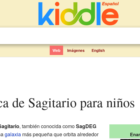
Web
Imágenes
English
ica de Sagitario para niños
Sagitario
, también conocida como
SagDEG
una
galaxia
más pequeña que orbita alrededor
Enan