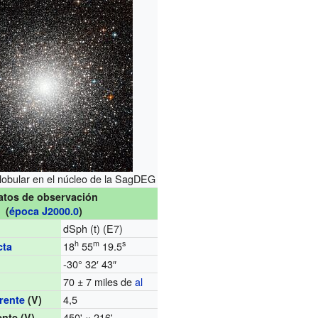
lobular en el núcleo de la SagDEG
atos de observación
(
época
J2000.0
)
dSph (t) (E7)
h
m
s
18
55
19.5
cta
-30° 32′ 43″
70 ± 7 miles de
al
4,5
rente
(V)
450' × 216'
ente
(V)