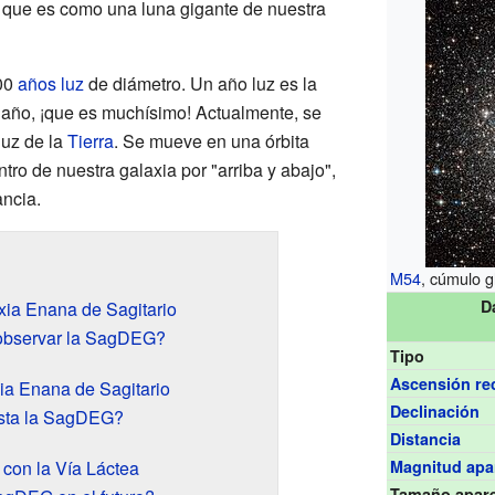
 que es como una luna gigante de nuestra
00
años luz
de diámetro. Un año luz es la
n año, ¡que es muchísimo! Actualmente, se
luz de la
Tierra
. Se mueve en una órbita
tro de nuestra galaxia por "arriba y abajo",
ancia.
M54
, cúmulo g
D
xia Enana de Sagitario
e observar la SagDEG?
Tipo
Ascensión re
xia Enana de Sagitario
Declinación
sta la SagDEG?
Distancia
con la Vía Láctea
Magnitud apa
Tamaño apar