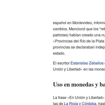
español en Montevideo, inform
cambios. Mencionó que los "re
patriotas) habían creado una 
«Provincias del Río de la Plata
provincias se declaraban inde
estado.
El escritor
Estanislao Zeballos
Unión y Libertad» en las moned
Uso en monedas y ba
La frase «En Unión y Libertad»
las de
La Rioja
y
Córdoba
, has