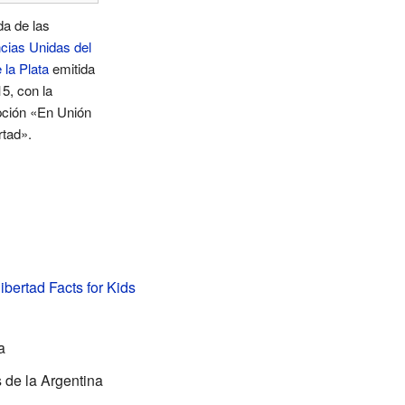
a de las
cias Unidas del
 la Plata
emitida
5, con la
pción «En Unión
rtad».
ibertad Facts for Kids
a
 de la Argentina