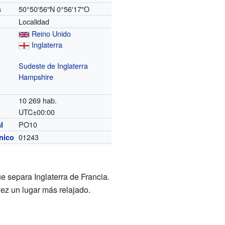
50°50′56″N
0°56′17″O
s
Localidad
Reino Unido
Inglaterra
Sudeste de Inglaterra
Hampshire
10 269 hab.
UTC±00:00
o
PO10
l
01243
ónico
e separa Inglaterra de Francia.
vez un lugar más relajado.