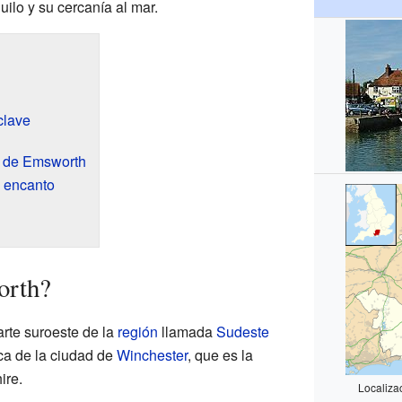
ilo y su cercanía al mar.
clave
s de Emsworth
y encanto
orth?
rte suroeste de la
región
llamada
Sudeste
ca de la ciudad de
Winchester
, que es la
ire.
Localiza