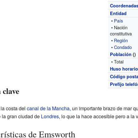
Coordenada
Entidad
•
País
• Nación
constitutiva
•
Región
•
Condado
Población
()
• Total
Huso horari
Código posta
Prefijo telef
 clave
 la costa del
canal de la Mancha
, un importante brazo de mar qu
e la gran ciudad de
Londres
, lo que la hace accesible pero a la 
erísticas de Emsworth