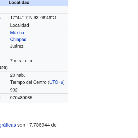
Localidad
17°44′17″N
93°06′46″O
s
Localidad
México
Chiapas
Juárez
7 m s. n. m.
020)
20 hab.
Tiempo del Centro (
UTC -6
)
o
932
070480065
I
ráficas
son 17.736944 de