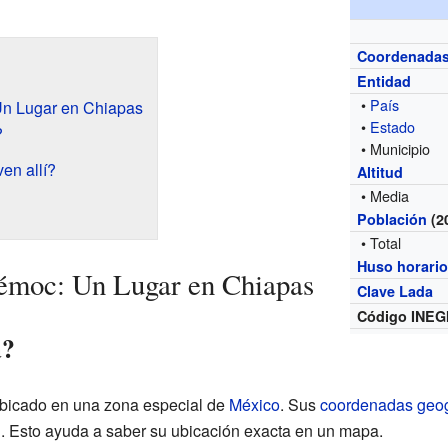
Coordenada
Entidad
•
País
n Lugar en Chiapas
•
Estado
?
• Municipio
en allí?
Altitud
• Media
Población
(2
• Total
Huso horari
moc: Un Lugar en Chiapas
Clave Lada
Código INEG
a?
icado en una zona especial de
México
. Sus
coordenadas geog
ud. Esto ayuda a saber su ubicación exacta en un mapa.