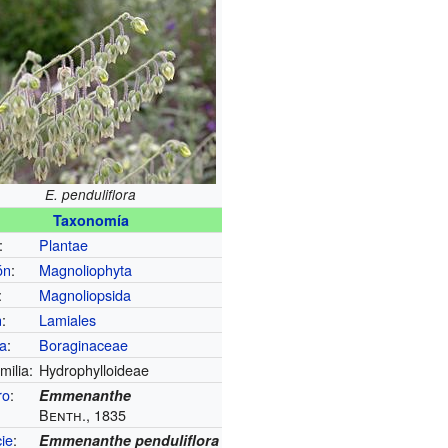
E. penduliflora
Taxonomía
:
Plantae
ón
:
Magnoliophyta
:
Magnoliopsida
n
:
Lamiales
ia
:
Boraginaceae
milia:
Hydrophylloideae
ro
:
Emmenanthe
Benth., 1835
ie
:
Emmenanthe penduliflora