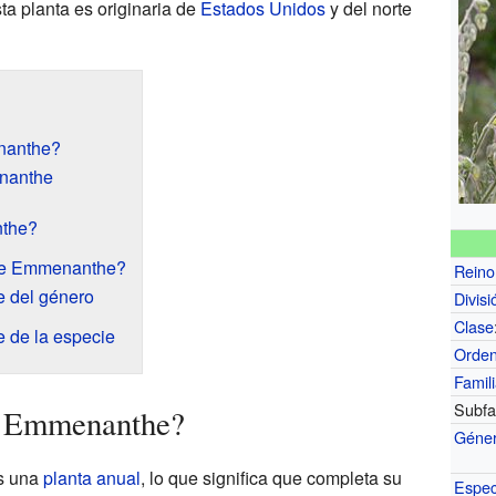
sta planta es originaria de
Estados Unidos
y del norte
nanthe?
enanthe
nthe?
re Emmenanthe?
Reino
e del género
Divisi
Clase
e de la especie
Orde
Famil
Subfa
a Emmenanthe?
Géne
s una
planta anual
, lo que significa que completa su
Espec