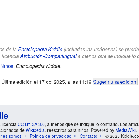
los de la
Enciclopedia Kiddle
(incluidas las imágenes) se puede u
a licencia
Atribución-CompartirIgual
a menos que se indique lo con
 Niños
.
Enciclopedia Kiddle.
Última edición el 17 oct 2025, a las 11:19
Sugerir una edición
.
dle
a licencia
CC BY-SA 3.0
, a menos que se indique lo contrario. Los artíc
ccionados de
Wikipedia
, reescritos para niños. Powered by
MediaWiki
.
énes somos
Política de privacidad
Contacto
© 2025 Kiddle.co