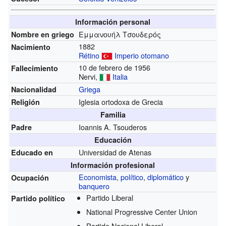
Información personal
Εμμανουήλ Τσουδερός
Nombre en griego
1882
Nacimiento
Rétino
Imperio otomano
10 de febrero de 1956
Fallecimiento
Nervi,
Italia
Griega
Nacionalidad
Iglesia ortodoxa de Grecia
Religión
Familia
Ioannis A. Tsouderos
Padre
Educación
Universidad de Atenas
Educado en
Información profesional
Economista
,
político
,
diplomático
y
Ocupación
banquero
Partido Liberal
Partido político
National Progressive Center Union
Partido Nacional Liberal