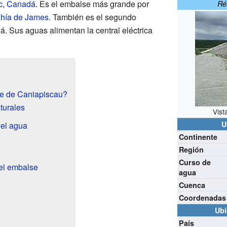
c
,
Canadá
. Es el embalse más grande por
Ré
ahía de James
. También es el segundo
 Sus aguas alimentan la central eléctrica
e de Caniapiscau?
turales
Vist
U
del agua
Continente
Región
Curso de
del embalse
agua
Cuenca
Coordenadas
Ubi
País