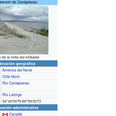
servoir de Caniapiscau
a de la orilla del embalse
bicación geográfica
América del Norte
Côte-Nord
Río Caniapiscau
Río Laforge
54°40′00″N
69°59′00″O
cación administrativa
Canadá