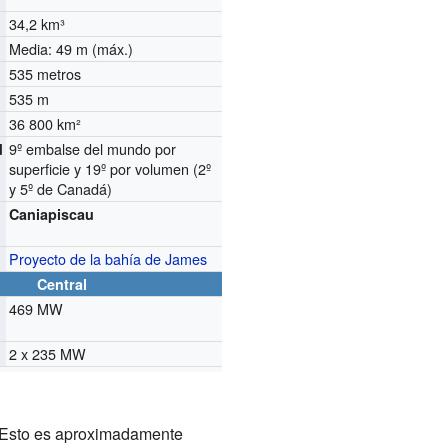
34,2 km³
Media: 49 m (máx.)
535 metros
535 m
36 800 km²
9º embalse del mundo por
d
superficie y 19º por volumen (2º
y 5º de Canadá)
Caniapiscau
Proyecto de la bahía de James
Central
469 MW
2 x 235 MW
. Esto es aproximadamente