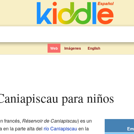
Web
Imágenes
English
Caniapiscau para niños
n francés,
Réservoir de Caniapiscau
) es un
a en la parte alta del
río Caniapiscau
en la
Em