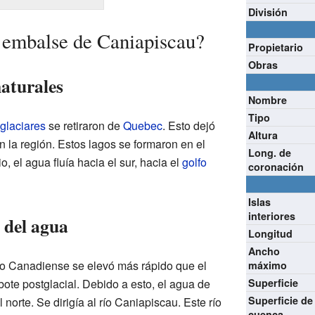
División
 embalse de Caniapiscau?
Propietario
Obras
naturales
Nombre
Tipo
glaciares
se retiraron de
Quebec
. Esto dejó
Altura
n la región. Estos lagos se formaron en el
Long. de
pio, el agua fluía hacia el sur, hacia el
golfo
coronación
Islas
interiores
 del agua
Longitud
Ancho
do Canadiense se elevó más rápido que el
máximo
bote postglacial. Debido a esto, el agua de
Superficie
Superficie de
 norte. Se dirigía al río Caniapiscau. Este río
cuenca