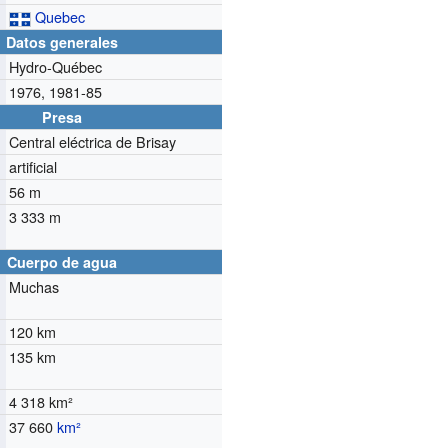
Quebec
Datos generales
Hydro-Québec
1976, 1981-85
Presa
Central eléctrica de Brisay
artificial
56 m
3 333 m
Cuerpo de agua
Muchas
120 km
135 km
4 318 km²
37 660
km²