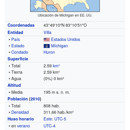
Ubicación de Míchigan en EE. UU.
43°49′10″N
83°10′51″O
Coordenadas
Villa
Entidad
•
País
Estados Unidos
•
Estado
Míchigan
•
Condado
Huron
Superficie
• Total
2.59
km²
• Tierra
2.59 km²
• Agua
(0%) 0 km²
Altitud
• Media
195 m s. n. m.
Población
(
2010
)
• Total
808 hab.
•
Densidad
311,66 hab./km²
Este
:
UTC-5
Huso horario
• en
verano
UTC-4