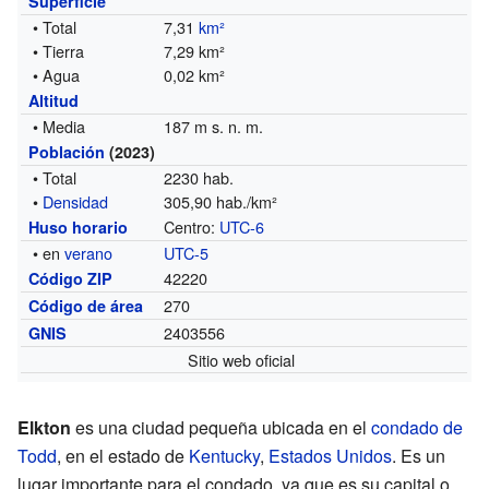
Superficie
• Total
7,31
km²
• Tierra
7,29 km²
• Agua
0,02 km²
Altitud
• Media
187 m s. n. m.
Población
(2023)
• Total
2230 hab.
•
Densidad
305,90 hab./km²
Centro:
UTC-6
Huso horario
• en
verano
UTC-5
42220
Código ZIP
270
Código de área
2403556
GNIS
Sitio web oficial
Elkton
es una ciudad pequeña ubicada en el
condado de
Todd
, en el estado de
Kentucky
,
Estados Unidos
. Es un
lugar importante para el condado, ya que es su capital o