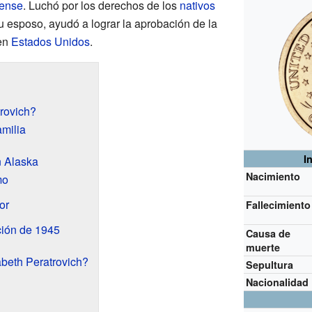
dense
. Luchó por los derechos de los
nativos
su esposo, ayudó a lograr la aprobación de la
 en
Estados Unidos
.
trovich?
amilia
I
n Alaska
Nacimiento
mo
or
Fallecimiento
ción de 1945
Causa de
muerte
beth Peratrovich?
Sepultura
Nacionalidad