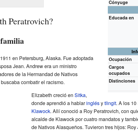
Cónyuge
Educada en
th Peratrovich?
familia
In
de 1911 en Petersburg, Alaska. Fue adoptada
Ocupación
posa Jean. Andrew era un ministro
Cargos
ocupados
dadores de la Hermandad de Nativos
Distinciones
 buscaba combatir el racismo.
Elizabeth creció en
Sitka
,
donde aprendió a hablar
inglés
y
tlingit
. A los 10
Klawock
. Allí conoció a Roy Peratrovich, con qu
alcalde de Klawock por cuatro mandatos y tamb
de Nativos Alasqueños. Tuvieron tres hijos: Roy J