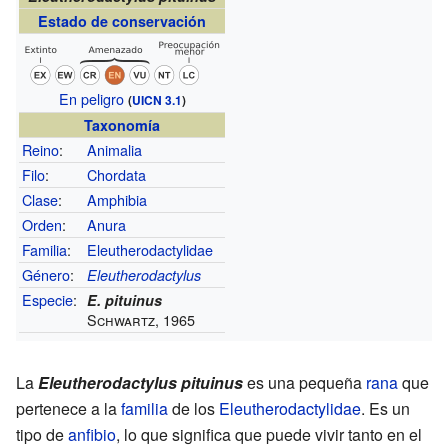
Estado de conservación
En peligro
(
UICN 3.1
)
Taxonomía
Reino
:
Animalia
Filo
:
Chordata
Clase
:
Amphibia
Orden
:
Anura
Familia
:
Eleutherodactylidae
Género
:
Eleutherodactylus
Especie
:
E. pituinus
Schwartz, 1965
La
Eleutherodactylus pituinus
es una pequeña
rana
que
pertenece a la
familia
de los
Eleutherodactylidae
. Es un
tipo de
anfibio
, lo que significa que puede vivir tanto en el