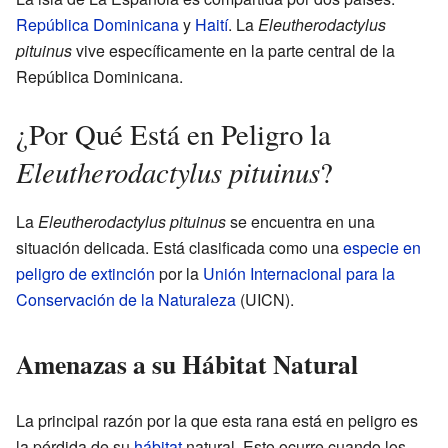
República Dominicana
y
Haití
. La
Eleutherodactylus
pituinus
vive específicamente en la parte central de la
República Dominicana.
¿Por Qué Está en Peligro la
Eleutherodactylus pituinus
?
La
Eleutherodactylus pituinus
se encuentra en una
situación delicada. Está clasificada como una
especie en
peligro de extinción
por la
Unión Internacional para la
Conservación de la Naturaleza
(UICN).
Amenazas a su Hábitat Natural
La principal razón por la que esta rana está en peligro es
la pérdida de su
hábitat
natural. Esto ocurre cuando los