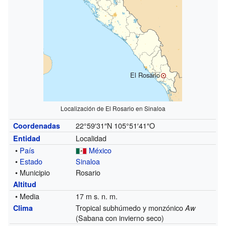
El Rosario
Localización de El Rosario en Sinaloa
22°59′31″N
105°51′41″O
Coordenadas
Localidad
Entidad
•
País
México
•
Estado
Sinaloa
• Municipio
Rosario
Altitud
• Media
17 m s. n. m.
Tropical subhúmedo y monzónico
Clima
Aw
(Sabana con invierno seco)