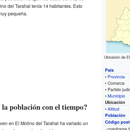
no del Tarahal tenía 14 habitantes. Esto
 muy pequeña.
Ubicación de El
País
•
Provincia
• Comarca
• Partido judic
•
Municipio
Ubicación
a población con el tiempo?
•
Altitud
Población
Código post
ven en El Molino del Tarahal ha variado un
<mapframe f