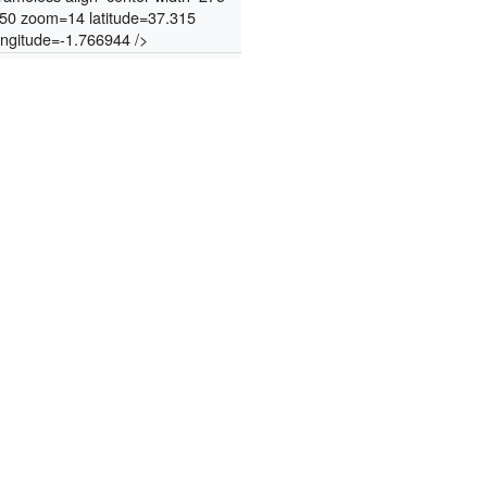
50 zoom=14 latitude=37.315
ongitude=-1.766944 />