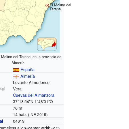
El Molino del
Tarahal
 Molino del Tarahal en la provincia de
Almería
España
Almería
Levante Almeriense
ial
Vera
Cuevas del Almanzora
37°18′54″N
1°46′01″O
76 m
14 hab.
(INE 2019)
04619
al
rameless align=center width=275