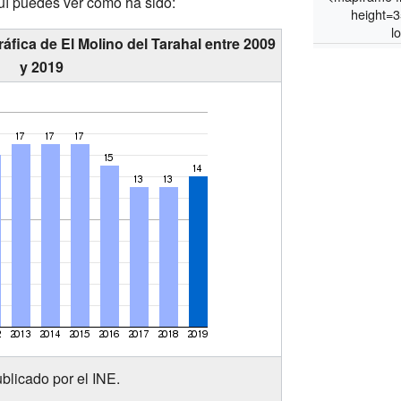
quí puedes ver cómo ha sido:
height=3
l
fica de El Molino del Tarahal entre 2009
y 2019
blicado por el INE.