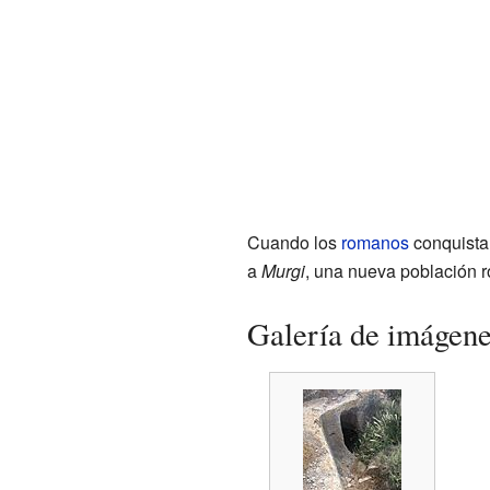
Cuando los
romanos
conquistar
a
Murgi
, una nueva población r
Galería de imágen