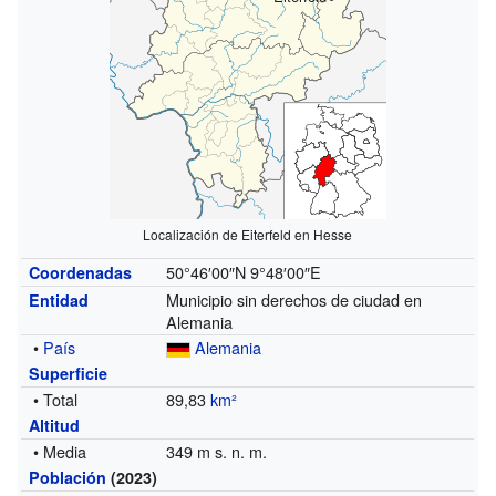
Localización de Eiterfeld en Hesse
50°46′00″N
9°48′00″E
Coordenadas
Municipio sin derechos de ciudad en
Entidad
Alemania
•
País
Alemania
Superficie
• Total
89,83
km²
Altitud
• Media
349 m s. n. m.
Población
(2023)