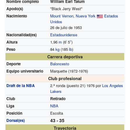
Nombre completo
William Earl Tatum
Apodo(s)
"Black Jerry West"
Nacimiento
Mount Vernon
,
Nueva York
Estados
Unidos
26 de julio de 1953
Nacionalidad(es)
Estadounidense
Altura
1,96
m
(6
′
5
″
)
Peso
84
kg
(185
lb
)
Carrera deportiva
Deporte
Baloncesto
Equipo universitario
Marquette (1972-1976)
Club profesional
Draft de la NBA
2.ª ronda (puesto 21) 1976 por
Los Angeles
Lakers
Club
Retirado
Liga
NBA
Posición
Escolta
43 - 35
Dorsal(es)
Trayectoria