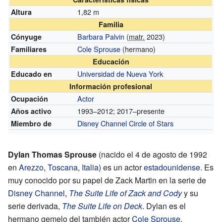
1,82 m
Altura
Familia
Barbara Palvin
(
matr.
2023)
Cónyuge
Cole Sprouse
(hermano)
Familiares
Educación
Universidad de Nueva York
Educado en
Información profesional
Actor
Ocupación
1993–2012; 2017–presente
Años activo
Disney Channel Circle of Stars
Miembro de
Dylan Thomas Sprouse
(nacido el 4 de agosto de 1992
en
Arezzo
,
Toscana
,
Italia
) es un actor
estadounidense
. Es
muy conocido por su papel de Zack Martin en la serie de
Disney Channel
,
The Suite Life of Zack and Cody
y su
serie derivada,
The Suite Life on Deck
. Dylan es el
hermano gemelo del también actor
Cole Sprouse
.