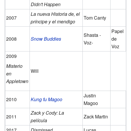
Didn't Happen
La nueva Historia de, el
2007
Tom Canty
príncipe y el mendigo
Papel
Shasta -
2008
Snow Buddies
de
Voz-
Voz
2009
Misterio
Will
en
Appletown
Justin
2010
Kung fu Magoo
Magoo
Zack y Cody: La
2011
Zack Martin
película
2017
Dismissed
Lucas