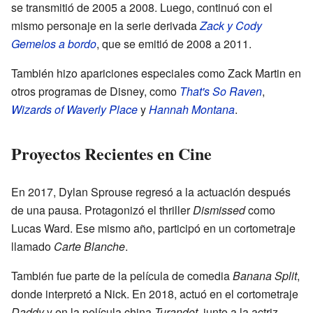
se transmitió de 2005 a 2008. Luego, continuó con el
mismo personaje en la serie derivada
Zack y Cody
Gemelos a bordo
, que se emitió de 2008 a 2011.
También hizo apariciones especiales como Zack Martin en
otros programas de Disney, como
That's So Raven
,
Wizards of Waverly Place
y
Hannah Montana
.
Proyectos Recientes en Cine
En 2017, Dylan Sprouse regresó a la actuación después
de una pausa. Protagonizó el thriller
Dismissed
como
Lucas Ward. Ese mismo año, participó en un cortometraje
llamado
Carte Blanche
.
También fue parte de la película de comedia
Banana Split
,
donde interpretó a Nick. En 2018, actuó en el cortometraje
Daddy
y en la película china
Turandot
, junto a la actriz