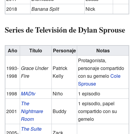
2018
Banana Split
Nick
Series de Televisión de Dylan Sprouse
Año
Título
Personaje
Notas
Protagonista,
1993-
Grace Under
Patrick
personaje compartido
1998
Fire
Kelly
con su gemelo
Cole
Sprouse
1998
MADtv
Niño
1 episodio
The
1 episodio, papel
2001
Nightmare
Buddy
compartido con su
Room
gemelo
The Suite
2005-
Zack