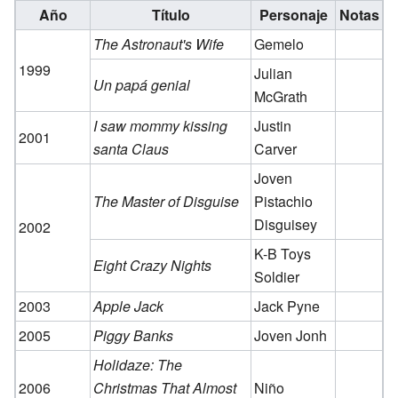
Año
Título
Personaje
Notas
The Astronaut's Wife
Gemelo
1999
Julian
Un papá genial
McGrath
I saw mommy kissing
Justin
2001
santa Claus
Carver
Joven
The Master of Disguise
Pistachio
Disguisey
2002
K-B Toys
Eight Crazy Nights
Soldier
2003
Apple Jack
Jack Pyne
2005
Piggy Banks
Joven Jonh
Holidaze: The
2006
Christmas That Almost
Niño