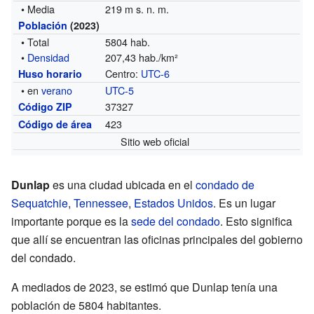
• Media
219 m s. n. m.
Población
(2023)
• Total
5804 hab.
•
Densidad
207,43 hab./km²
Centro:
UTC-6
Huso horario
• en
verano
UTC-5
37327
Código ZIP
423
Código de área
Sitio web oficial
Dunlap
es una ciudad ubicada en el
condado de
Sequatchie
,
Tennessee
,
Estados Unidos
. Es un lugar
importante porque es la
sede del condado
. Esto significa
que allí se encuentran las oficinas principales del gobierno
del condado.
A mediados de 2023, se estimó que Dunlap tenía una
población de 5804 habitantes.