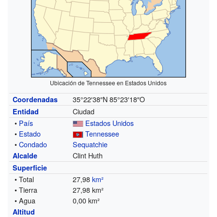
Ubicación de Tennessee en Estados Unidos
35°22′38″N
85°23′18″O
Coordenadas
Ciudad
Entidad
•
País
Estados Unidos
•
Estado
Tennessee
•
Condado
Sequatchie
Clint Huth
Alcalde
Superficie
• Total
27,98
km²
• Tierra
27,98 km²
• Agua
0,00 km²
Altitud