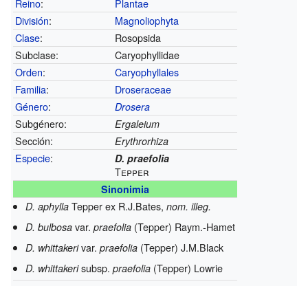
Reino
:
Plantae
División
:
Magnoliophyta
Clase
:
Rosopsida
Subclase:
Caryophyllidae
Orden
:
Caryophyllales
Familia
:
Droseraceae
Género
:
Drosera
Subgénero:
Ergaleium
Sección:
Erythrorhiza
Especie
:
D. praefolia
Tepper
Sinonimia
Tepper ex R.J.Bates,
D. aphylla
nom. illeg.
var.
(Tepper) Raym.-Hamet
D. bulbosa
praefolia
var.
(Tepper) J.M.Black
D. whittakeri
praefolia
subsp.
(Tepper) Lowrie
D. whittakeri
praefolia