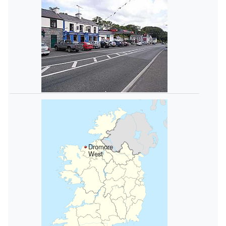
Dromore
West