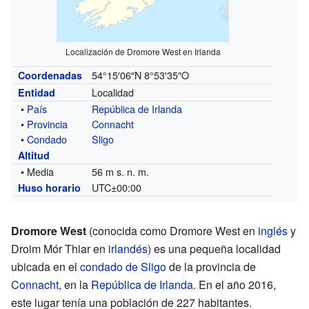
Localización de Dromore West en Irlanda
54°15′06″N
8°53′35″O
Coordenadas
Localidad
Entidad
•
País
República de Irlanda
•
Provincia
Connacht
•
Condado
Sligo
Altitud
• Media
56 m s. n. m.
UTC±00:00
Huso horario
Dromore West
(conocida como Dromore West en
inglés
y
Droim Mór Thiar en
irlandés
) es una pequeña localidad
ubicada en el
condado de Sligo
de la provincia de
Connacht
, en la
República de Irlanda
. En el año 2016,
este lugar tenía una población de 227 habitantes.