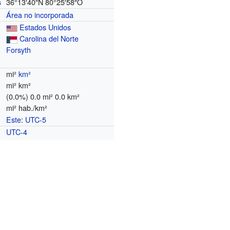
36°13′40″N
80°25′58″O
s
Área no incorporada
Estados Unidos
Carolina del Norte
Forsyth
mi²
km²
mi² km²
(0.0%) 0.0 mi² 0.0 km²
mi² hab./km²
Este
:
UTC-5
o
UTC-4