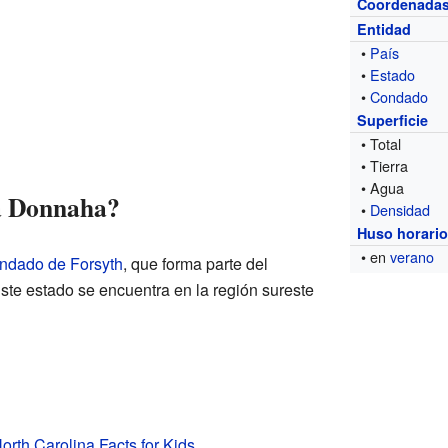
Coordenada
Entidad
•
País
•
Estado
•
Condado
Superficie
• Total
• Tierra
• Agua
a Donnaha?
•
Densidad
Huso horari
• en
verano
ndado de Forsyth
, que forma parte del
Este estado se encuentra en la región sureste
rth Carolina Facts for Kids