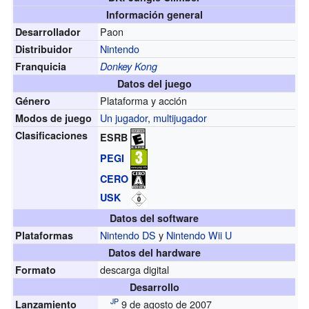
Información general
Paon
Desarrollador
Nintendo
Distribuidor
Franquicia
Donkey Kong
Datos del juego
Plataforma y acción
Género
Un jugador
,
multijugador
Modos de juego
Clasificaciones
ESRB
PEGI
CERO
USK
Datos del software
Nintendo DS
y
Nintendo Wii U
Plataformas
Datos del hardware
descarga digital
Formato
Desarrollo
JP
9 de agosto de 2007
Lanzamiento