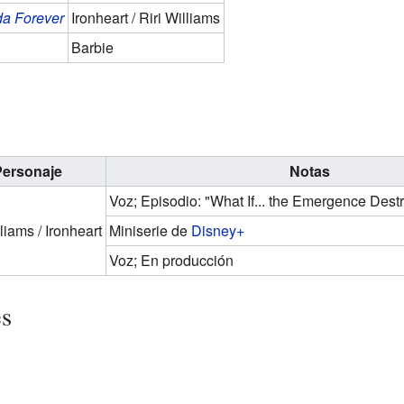
da Forever
Ironheart / Riri Williams
Barbie
Personaje
Notas
Voz; Episodio: "What If... the Emergence Dest
lliams / Ironheart
Miniserie de
Disney+
Voz; En producción
es