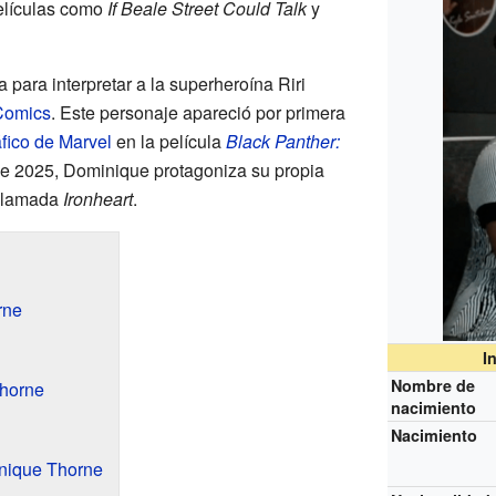
elículas como
If Beale Street Could Talk
y
para interpretar a la superheroína Riri
Comics
. Este personaje apareció por primera
fico de Marvel
en la película
Black Panther:
e 2025, Dominique protagoniza su propia
llamada
Ironheart
.
rne
I
Nombre de
Thorne
nacimiento
Nacimiento
inique Thorne