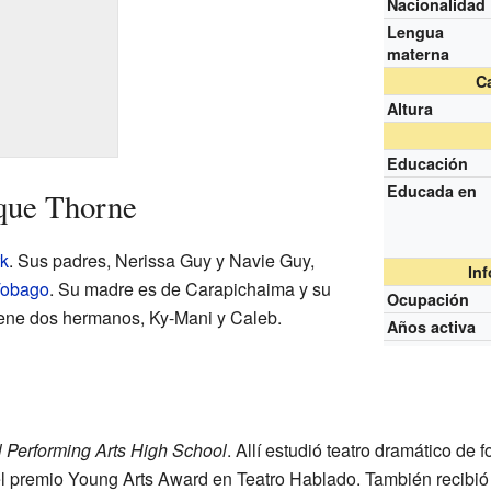
Nacionalidad
Lengua
materna
Ca
Altura
Educación
Educada en
que Thorne
k
. Sus padres, Nerissa Guy y Navie Guy,
In
Tobago
. Su madre es de Carapichaima y su
Ocupación
ene dos hermanos, Ky-Mani y Caleb.
Años activa
l Performing Arts High School
. Allí estudió teatro dramático de 
el premio Young Arts Award en Teatro Hablado. También recibió e