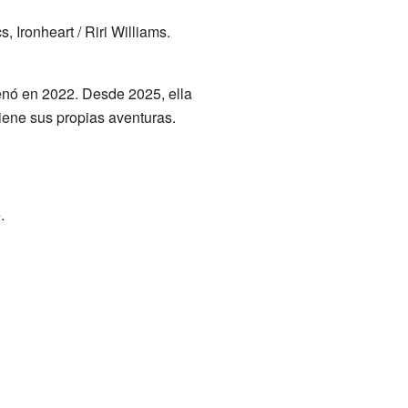
Ironheart / Riri Williams.
renó en 2022. Desde 2025, ella
iene sus propias aventuras.
.