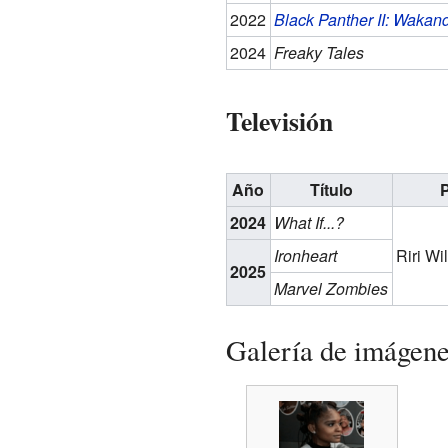
2022
Black Panther II: Wakan
2024
Freaky Tales
Televisión
Año
Título
2024
What If...?
Ironheart
Riri Wi
2025
Marvel Zombies
Galería de imágen