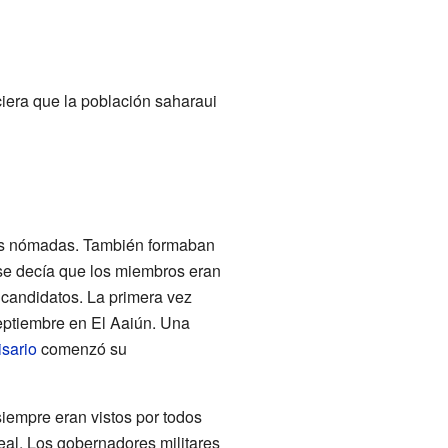
iera que la población saharaui
upos nómadas. También formaban
se decía que los miembros eran
 candidatos. La primera vez
septiembre en El Aaiún. Una
isario
comenzó su
iempre eran vistos por todos
eal. Los gobernadores militares