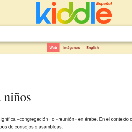
Web
Imágenes
English
a niños
significa «congregación» o «reunión» en árabe. En el contexto 
tipos de consejos o asambleas.