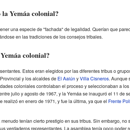
 la Yemáa colonial?
ner una especie de "fachada" de legalidad. Querían que parec
ándose en las tradiciones de los consejos tribales.
 Yemáa colonial?
entantes. Estos eran elegidos por las diferentes tribus o gr
 Provincial y los alcaldes de
El Aaiún
y
Villa Cisneros
. Aunque 
ridades coloniales controlaban el proceso y seleccionaban a los
entre julio y agosto de 1967, y la Yemáa se inauguró el 11 de 
realizó en enero de 1971, y fue la última, ya que el
Frente Pol
enudo tenían cierto prestigio en sus tribus. Sin embargo, no s
sus verdaderos representantes. La asamblea tenía poco poder r