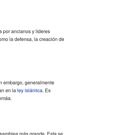
a por ancianos y líderes
omo la defensa, la creación de
Sin embargo, generalmente
an en la
ley islámica
. Es
Yemáa.
 asamblea más grande. Esta se