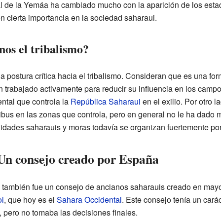
al de la Yemáa ha cambiado mucho con la aparición de los esta
en cierta importancia en la sociedad saharaui.
os el tribalismo?
a postura crítica hacia el tribalismo. Consideran que es una fo
n trabajado activamente para reducir su influencia en los campo
ntal que controla la
República Saharaui
en el exilio. Por otro l
ribus en las zonas que controla, pero en general no le ha dado 
idades saharauis y moras todavía se organizan fuertemente por 
Un consejo creado por España
ambién fue un consejo de ancianos saharauis creado en mayo 
l
, que hoy es el
Sahara Occidental
. Este consejo tenía un carác
 pero no tomaba las decisiones finales.