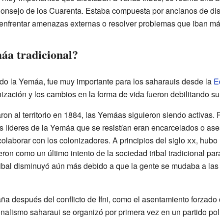
onsejo de los Cuarenta. Estaba compuesta por ancianos de disti
enfrentar amenazas externas o resolver problemas que iban más 
áa tradicional?
endo la Yemáa, fue muy importante para los saharauis desde la
E
nización y los cambios en la forma de vida fueron debilitando su 
ron al territorio en 1884, las Yemáas siguieron siendo activas. 
s líderes de la Yemáa que se resistían eran encarcelados o ase
olaborar con los colonizadores. A principios del siglo
xx
, hubo
ron como un último intento de la sociedad tribal tradicional para 
tribal disminuyó aún más debido a que la gente se mudaba a la
 después del conflicto de Ifni, como el asentamiento forzado 
nalismo saharaui se organizó por primera vez en un partido pol