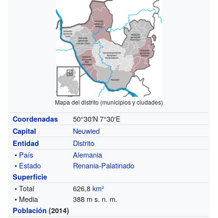
Mapa del distrito (municipios y ciudades)
50°30′N
7°30′E
Coordenadas
Neuwied
Capital
Distrito
Entidad
•
País
Alemania
•
Estado
Renania-Palatinado
Superficie
• Total
626,8
km²
• Media
388 m s. n. m.
Población
(2014)