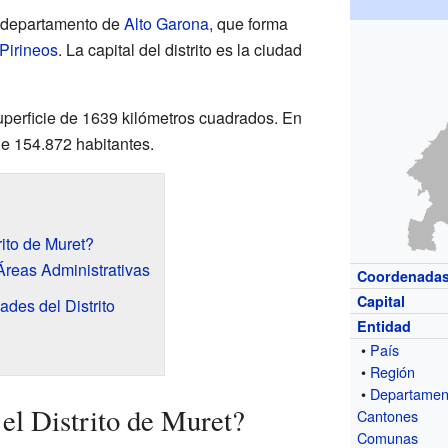
el departamento de
Alto Garona
, que forma
Pirineos
. La capital del distrito es la ciudad
superficie de 1639 kilómetros cuadrados. En
de 154.872 habitantes.
ito de Muret?
reas Administrativas
Coordenada
Capital
des del Distrito
Entidad
•
País
•
Región
•
Departamen
el Distrito de Muret?
Cantones
Comunas