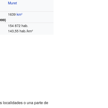
a
Muret
1639
km²
999)
154 872 hab.
143,55 hab./km²
s localidades o una parte de