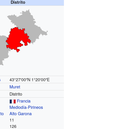
Distrito
43°27′00″N
1°20′00″E
s
Muret
Distrito
Francia
Mediodía-Pirineos
to
Alto Garona
11
126