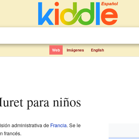
Web
Imágenes
English
 Muret para niños
isión administrativa de
Francia
. Se le
n francés.