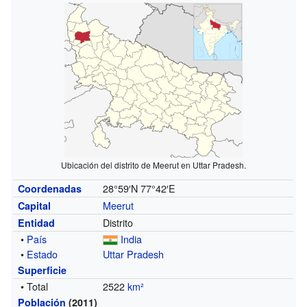
Ubicación del distrito de Meerut en Uttar Pradesh.
28°59′N
77°42′E
Coordenadas
Meerut
Capital
Distrito
Entidad
•
País
India
•
Estado
Uttar Pradesh
Superficie
• Total
2522
km²
Población
(2011)